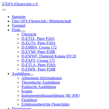
Startseite
Über DFS-Fliegerclub / Mitgliedschaft
Vorstand
Flotte
Übersicht
D-ETJA, Piper P28A
D-EGTS, Piper P28A
D-EMBN, Cessna 172
D-EVMI, Piper P28R
D-EWWF, Diamond Katana DV20
D-EXFS, Cessna 172
D-ETLA, Piper P28A
D-EIWK, Piper P28B
Ausbildung
Allgemeine Informationen
Theoretische Ausbildung
Praktische Ausbildung
Kosten
Instrumentenflugausbildung (IR/ IFR)
Fluglehrer
Erfahrungsberichte Flugschüler
Flugplanung